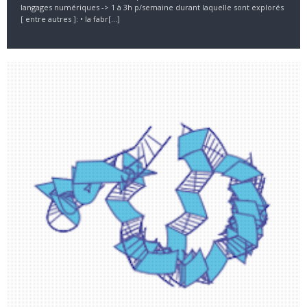
langages numériques -> 1 à 3h p/semaine durant laquelle sont explorés
[ entre autres ]: • la fabr[...]