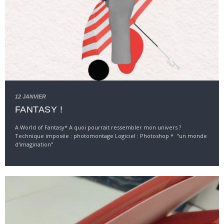
12 JANVIER
FANTASY !
A World of Fantasy* A quoi pourrait ressembler mon univers ?
Technique imposée : photomontage Logiciel : Photoshop * "un monde
d'imagination"