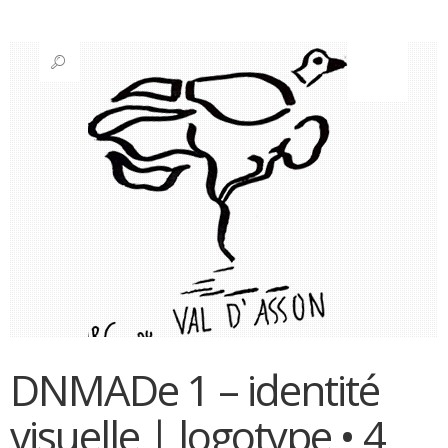
DNMADe 1 – identité
visuelle | logotype • 4